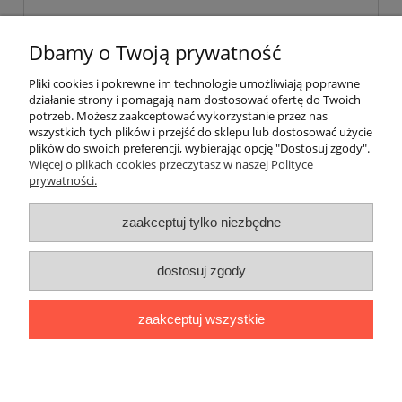
Dbamy o Twoją prywatność
Pliki cookies i pokrewne im technologie umożliwiają poprawne
wyślij
działanie strony i pomagają nam dostosować ofertę do Twoich
potrzeb. Możesz zaakceptować wykorzystanie przez nas
wszystkich tych plików i przejść do sklepu lub dostosować użycie
plików do swoich preferencji, wybierając opcję "Dostosuj zgody".
Pomoc
Więcej o plikach cookies przeczytasz w naszej Polityce
prywatności.
Moje konto
zaakceptuj tylko niezbędne
Płatności i dostawa
dostosuj zgody
Informacje
zaakceptuj wszystkie
O nas
pokaż pełną wersję strony