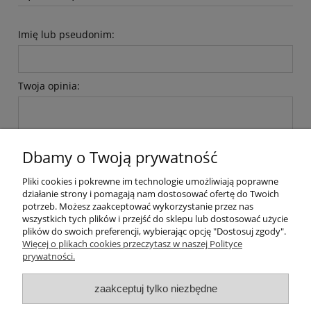
Imię lub pseudonim:
Twoja opinia:
Dbamy o Twoją prywatność
Pliki cookies i pokrewne im technologie umożliwiają poprawne
wyślij
działanie strony i pomagają nam dostosować ofertę do Twoich
potrzeb. Możesz zaakceptować wykorzystanie przez nas
wszystkich tych plików i przejść do sklepu lub dostosować użycie
plików do swoich preferencji, wybierając opcję "Dostosuj zgody".
Pomoc
Więcej o plikach cookies przeczytasz w naszej Polityce
prywatności.
Moje konto
zaakceptuj tylko niezbędne
Płatności i dostawa