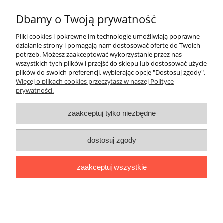
Dbamy o Twoją prywatność
Pliki cookies i pokrewne im technologie umożliwiają poprawne
wyślij
działanie strony i pomagają nam dostosować ofertę do Twoich
potrzeb. Możesz zaakceptować wykorzystanie przez nas
wszystkich tych plików i przejść do sklepu lub dostosować użycie
plików do swoich preferencji, wybierając opcję "Dostosuj zgody".
Pomoc
Więcej o plikach cookies przeczytasz w naszej Polityce
prywatności.
Moje konto
zaakceptuj tylko niezbędne
Płatności i dostawa
dostosuj zgody
Informacje
zaakceptuj wszystkie
O nas
pokaż pełną wersję strony
Sklep internetowy Shoper.pl