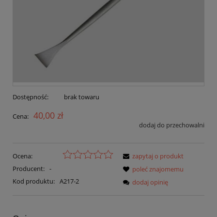
Dostępność:
brak towaru
40,00 zł
Cena:
dodaj do przechowalni
Ocena:
zapytaj o produkt
Producent:
-
poleć znajomemu
Kod produktu:
A217-2
dodaj opinię